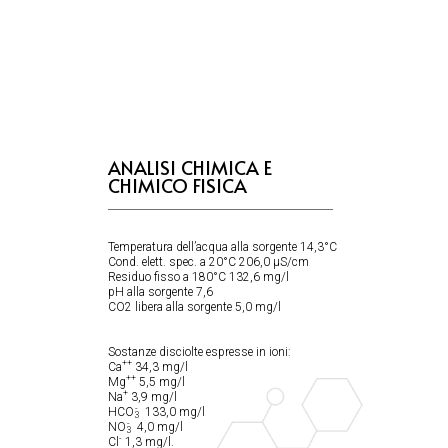
ANALISI CHIMICA E
CHIMICO FISICA
Temperatura dell’acqua alla sorgente 14,3°C
Cond. elett. spec. a 20°C 206,0 μS/cm
Residuo fisso a 180°C 132,6 mg/l
pH alla sorgente 7,6
CO2 libera alla sorgente 5,0 mg/l
Sostanze disciolte espresse in ioni:
++
Ca
34,3 mg/l
++
Mg
5,5 mg/l
+
Na
3,9 mg/l
-
HCO
133,0 mg/l
3
-
NO
4,0 mg/l
3
-
Cl
1,3 mg/l.