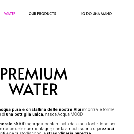
WATER
OUR PRODUCTS
IO DO UNA MANO
PREMIUM
WATER
acqua pura e cristallina delle nostre Alpi
incontra le forme
e di
una bottiglia unica
, nasce Acqua MOOD
nerale
MOOD sgorga incontaminata dalla sua fonte dopo anni
le rocce delle sue montagne, che la arricchiscono di
preziosi
nti
e ne custodiscono la
straordinaria purezza
.