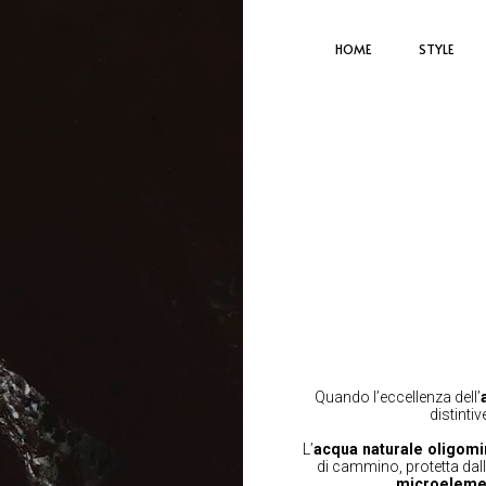
HOME
STYLE
Quando l’eccellenza dell’
distintiv
L’
acqua naturale oligomi
di cammino, protetta dal
microeleme